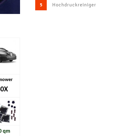
5
Hochdruckreiniger
mower
30X
0 qm