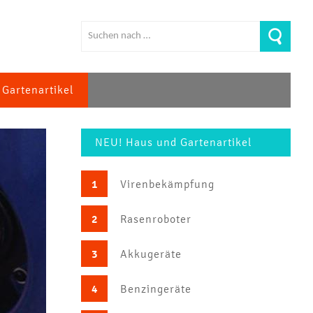
Gartenartikel
NEU! Haus und Gartenartikel
1
Virenbekämpfung
2
Rasenroboter
3
Akkugeräte
4
Benzingeräte